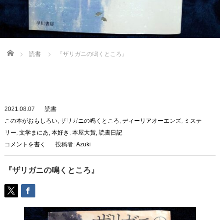
Home
読書
『ザリガニの鳴くところ』
2021.08.07
読書
この本がおもしろい
,
ザリガニの鳴くところ
,
ディーリアオーエンズ
,
ミステ
リー
,
文学まにあ
,
本好き
,
本屋大賞
,
読書日記
コメントを書く
投稿者:
Azuki
『ザリガニの鳴くところ』