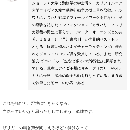
ジョージア大学で動物学の学士号を、カリフォルニア
大学デイヴィス校で動物行動学の博士号を取得。ボツ
ワナのカラハリ砂漠でフィールドワークを行ない、そ
の経験を記したノンフィクション『カラハリ―アフリ
カ最後の野生に暮らす』（マーク・オーエンズとの共
著、１９８４）（早川書房刊）が世界的ベストセラー
となる。同書は優れたネイチャーライティングに贈ら
れるジョン・バロウズ賞を受賞している。また、研究
論文は“ネイチャー”誌など多くの学術雑誌に掲載され
ている。現在はアイダホ州に住み、グリズリーやオオ
カミの保護、湿地の保全活動を行なっている。６９歳
で執筆した初めての小説である
これを読むと、湿地に行きたくなる。
自然っていいなと思ったりしてしまう…単純です。
ザリガニの鳴き声が聞こえるほどの静けさって…