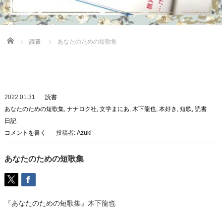
Home
読書
あなたのための短歌集
2022.01.31
読書
あなたのための短歌集
,
ナナロク社
,
文学まにあ
,
木下龍也
,
本好き
,
短歌
,
読書
日記
コメントを書く
投稿者:
Azuki
あなたのための短歌集
『あなたのための短歌集』木下龍也