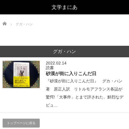
文学まにあ
Home
グガ・ハン
グガ・ハン
2022.02.14
読書
砂漠が街に入りこんだ日
『砂漠が街に入りこんだ日』 グカ・ハン
著 原正人訳 リトルモアフランス各誌が
驚愕!「大事件」とまで評された、鮮烈なデ
ビュ…
トップページに戻る