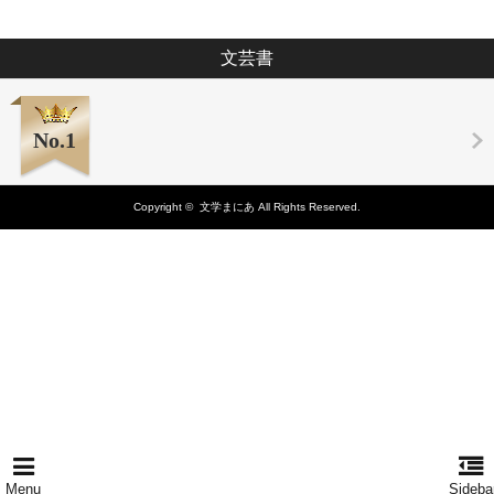
文芸書
No.1
Copyright ©
文学まにあ
All Rights Reserved.
Menu
Sideba