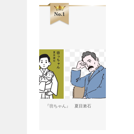
No.1
『坊ちゃん』 夏目漱石