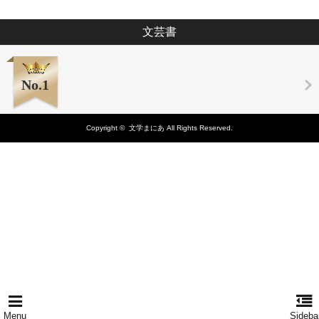
文芸書
No.1
Copyright ©
文学まにあ
All Rights Reserved.
Menu
Sideba