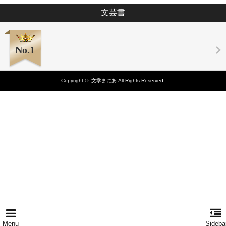
文芸書
No.1
Copyright ©
文学まにあ
All Rights Reserved.
Menu
Sideba